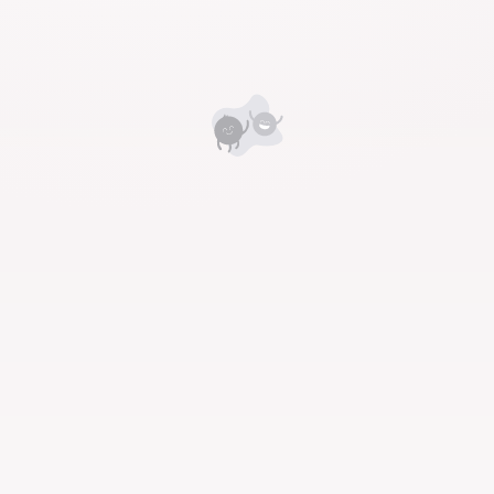
Номд хамгийн анхны үнэлгээг өгнө үү ⭐⭐⭐⭐⭐