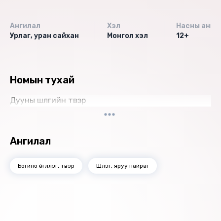
Ангилал
Хэл
Насны анги
Урлаг, уран сайхан
Монгол хэл
12+
Номын тухай
Дууны шүлгийн түүвэр
Ангилал
Богино өгүүллэг, түүвэр
Шүлэг, яруу найраг
Санал болгох