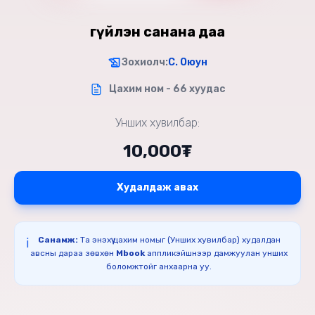
Үгүйлэн санана даа
Зохиолч:
С. Оюун
Цахим ном - 66 хуудас
Унших хувилбар:
10,000₮
Худалдаж авах
Санамж:
Та энэхүү цахим номыг (Унших хувилбар) худалдан
ℹ️
авсны дараа зөвхөн
Mbook
аппликэйшнээр дамжуулан унших
боломжтойг анхаарна уу.