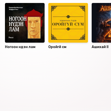
Ногоон нүдэн лам
Оройгүй сүм
Ашихай II
Номын хэлэлцүүлэг
Номын талаар бусдад хуваалцаарай.
Уншигчдын үнэлгээ, сэтгэгдэл
0