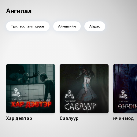
Ангилал
Трилер, гэмт хэрэг
Аймшгийн
Айдас
Ижил төстэй номнууд
Хар дэвтэр
Савлуур
Өнчин мод
Санал болгох