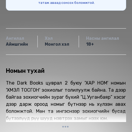
татаж аваад сонсох боломжтой.
Ангилал
Хэл
Насны ангилал
Аймшгийн
Монгол хэл
18+
Номын тухай
The Dark Books цуврал 2 буюу 'ХАР НОМ' номын
'ҮХМЭЛ ТОСГОН' зохиолыг толилуулж байна. Та дээр
байгаа зохиогчийн зураг бүхий “Ц.Ууганбаяр” хэсэг
дээр дарж ороод номыг бүтнээр нь хүлээн авах
боломжтой. Мөн та ингэснээр зохиогчийн бусад
бүтээлүүд рүү шууд нэвтрэх замыг нээх юм.