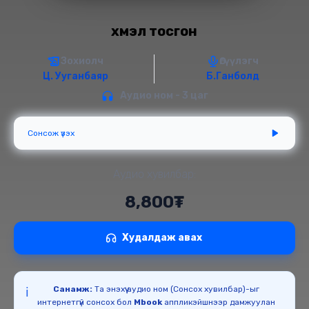
Үхмэл тосгон
Зохиолч
Өгүүлэгч
Ц. Ууганбаяр
Б.Ганболд
Аудио ном - 3 цаг
Сонсож үзэх
Аудио хувилбар:
8,800₮
Худалдаж авах
Санамж:
Та энэхүү аудио ном (Сонсох хувилбар)-ыг
ℹ️
интернетгүй сонсох бол
Mbook
аппликэйшнээр дамжуулан