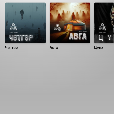
Чөтгөр
Авга
Цүнх
Номын хэлэлцүүлэг
Номын талаар бусдад хуваалцаарай.
Сонсогчдын үнэлгээ, сэтгэгдэл
0