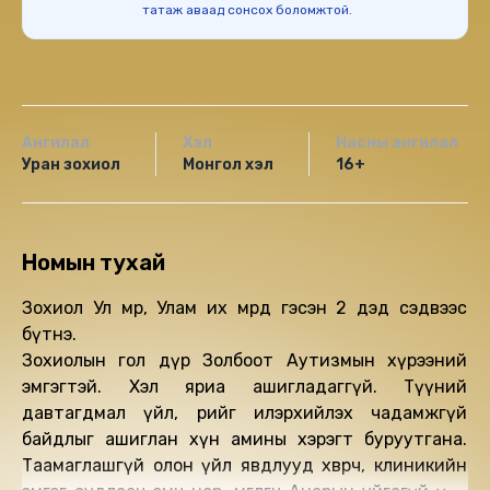
татаж аваад сонсох боломжтой.
Ангилал
Хэл
Насны ангилал
Уран зохиол
Монгол хэл
16+
Номын тухай
Зохиол Ул мөр, Улам их мөрөөд гэсэн 2 дэд сэдвээс
бүтнэ.
Зохиолын гол дүр Золбоот Аутизмын хүрээний
эмгэгтэй. Хэл яриа ашигладаггүй. Түүний
давтагдмал үйл, өөрийгөө илэрхийлэх чадамжгүй
байдлыг ашиглан хүн амины хэрэгт буруутгана.
Таамаглашгүй олон үйл явдлууд хөвөрч, клиникийн