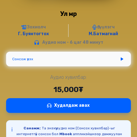
Ул мөр
Зохиолч
Өгүүлэгч
Г. Буянтогтох
М.Батмагнай
Аудио ном - 6 цаг 48 минут
Сонсож үзэх
Аудио хувилбар:
15,000₮
Худалдаж авах
Санамж:
Та энэхүү аудио ном (Сонсох хувилбар)-ыг
ℹ️
интернетгүй сонсох бол
Mbook
аппликэйшнээр дамжуулан