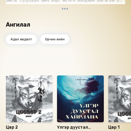
эмгэг судлаач эмч нар, өмгөөлөгч Анарын уйгагүй үйл
ажиллагааны тусламжтайгаар хэргийн үнэн зөвийг
олж тогтооно.
Улам их мөрөөд бүлэгт аутистик охин Гоодалийн
Ангилал
тухай өгүүлнэ. Гоодаль бол мөрөөдлийн ертөнцөөр аялагч,
номын хорхойтон. Зохиолын төгсгөлд хоёр өөр орчинд
Адал явдалт
Орчин үеийн
өсөж хүмүүжсэн хүмүүс хэрхэн учирч бие биедээ
татагдан тэмүүлж буйг өгүүлнэ.
Аутизм бол өвчин биш харилцааны эмгэг юм.
Аутизмын хүрээний эмгэгтэй хүмүүсийн дотоод
Ижил төстэй номнууд
ертөнцийн гайхамшгийг зохиолоос сонсож
мэдрээрэй.
Цөөвөр 2
Үлгэр дуустал
Цөөвөр 1