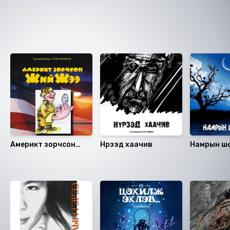
Ижил төстэй номнууд
Америкт зорчсон
Нүрзэд хаачив
Намрын шөн
Жийжээ
Санал болгох