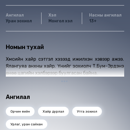
Ангилал
Хэл
Насны ангилал
Уран зохиол
Монгол хэл
13+
Номын тухай
Хүмүүсийн хайр сэтгэл хэзээд ижилхэн хэвээр ажээ.
Ялангуяа анхны хайр. Үүнийг зохиолч Т.Бум-Эрдэнэ
өнөө цагийн хэлбэрээр буулгасан байна.
Ангилал
Орчин үеийн
Хайр дурлал
Утга зохиол
Урлаг, уран сайхан