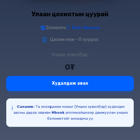
Улаан цохиотын цуурай
Зохиолч:
Т. Бум-Эрдэнэ
Цахим ном - 0 хуудас
Унших хувилбар:
0₮
Худалдаж авах
Санамж:
Та энэхүү цахим номыг (Унших хувилбар) худалдан
ℹ️
авсны дараа зөвхөн
Mbook
аппликэйшнээр дамжуулан унших
боломжтойг анхаарна уу.