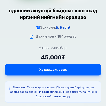
Үндэсний аюулгүй байдлыг хангахад
иргэний нийгмийн оролцоо
Зохиолч:
Б. Нэргүй
Цахим ном - 184 хуудас
Унших хувилбар:
45,000₮
Худалдаж авах
Санамж:
Та энэхүү цахим номыг (Унших хувилбар) худалдан
ℹ️
авсны дараа зөвхөн
Mbook
аппликэйшнээр дамжуулан унших
боломжтойг анхаарна уу.