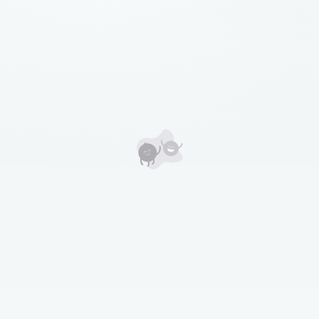
Уншигчдын үнэлгээ, сэтгэгдэл
0
Номд хамгийн анхны үнэлгээг өгнө үү ⭐⭐⭐⭐⭐