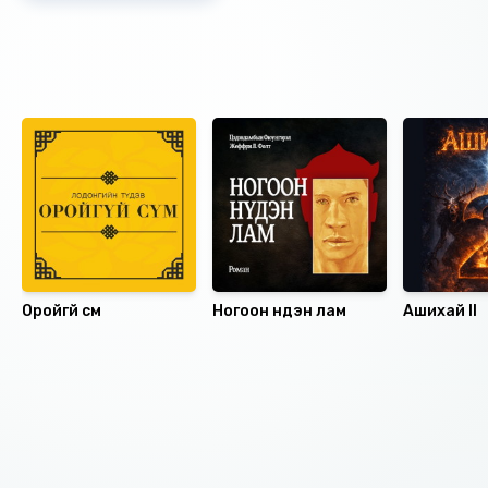
Санал болгох
Оройгүй сүм
Ногоон нүдэн лам
Ашихай II
Номын хэлэлцүүлэг
Номын талаар бусдад хуваалцаарай.