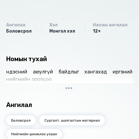
Ангилал
Хэл
Насны ангилал
Боловсрол
Монгол хэл
12+
Номын тухай
Үндэсний аюулгүй байдлыг хангахад иргэний
нийгмийн оролцоо
Ангилал
Боловсрол
Сургалт, шалгалтын материал
Нийгмийн шинжлэх ухаан