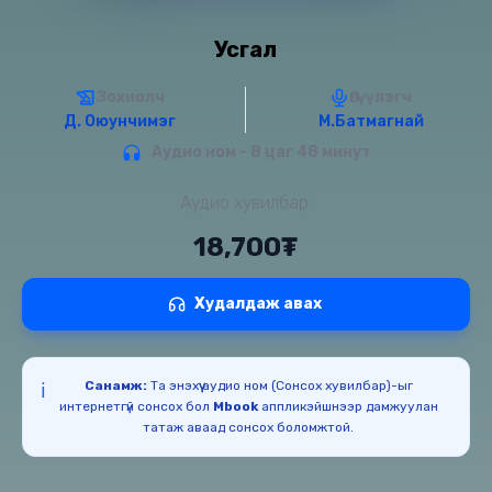
Усгал
Зохиолч
Өгүүлэгч
Д. Оюунчимэг
М.Батмагнай
Аудио ном - 8 цаг 48 минут
Аудио хувилбар:
18,700₮
Худалдаж авах
Санамж:
Та энэхүү аудио ном (Сонсох хувилбар)-ыг
ℹ️
интернетгүй сонсох бол
Mbook
аппликэйшнээр дамжуулан
татаж аваад сонсох боломжтой.