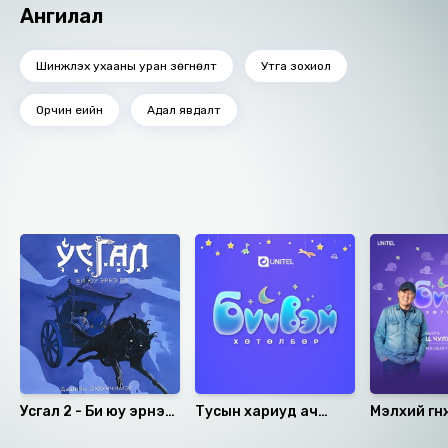
Ангилал
Шинжлэх ухааны уран зөгнөлт
Утга зохиол
Орчин үеийн
Адал явдалт
Ижил төстэй номнууд
Усгал 2 - Би юу эрнэ
Тусын хариуд ач
Мэлхий гүн
вэ?
ирдэг тухай үлгэр