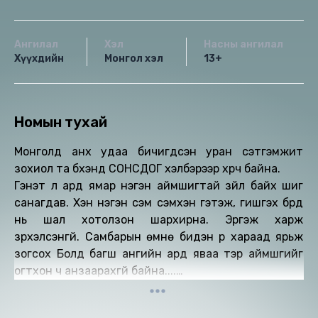
Ангилал
Хэл
Насны ангилал
Хүүхдийн
Монгол хэл
13+
Номын тухай
Монголд анх удаа бичигдсэн уран сэтгэмжит
зохиол та бүхэнд СОНСДОГ хэлбэрээр хүрч байна.
Гэнэт л ард ямар нэгэн аймшигтай зүйл байх шиг
санагдав. Хэн нэгэн сэм сэмхэн гэтэж, гишгэх бүрд
нь шал хотолзон шархирна. Эргэж харж
зүрхэлсэнгүй. Самбарын өмнө бидэн рүү хараад ярьж
зогсох Болд багш ангийн ард яваа тэр аймшгийг
огтхон ч анзаарахгүй байна....
Зохиолыг уншсан: М.Батмагнай