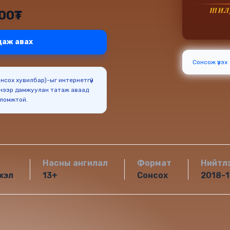
000₮
даж авах
Сонсож үзэх
Сонсох хувилбар)-ыг интернетгүй
нээр дамжуулан татаж аваад
оломжтой.
Насны ангилал
Формат
Нийтл
хэл
13+
Сонсох
2018-