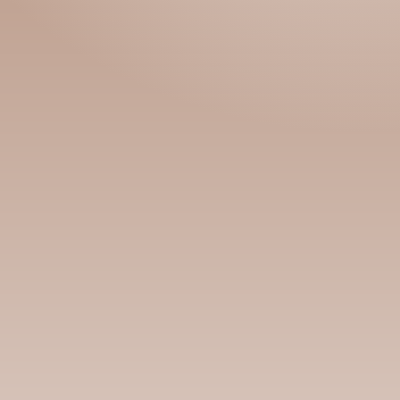
Номын талаар бусдад хув
Сонсогчдын үнэлгээ, 
Номд хамгийн 