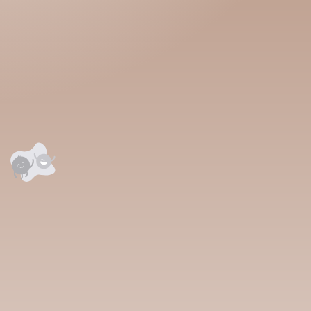
аалцаарай.
сэтгэгдэл
0
анхны үнэлгээг өгнө үү ⭐⭐⭐⭐⭐