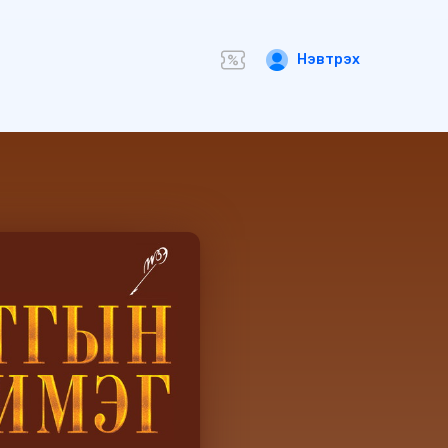
Нэвтрэх