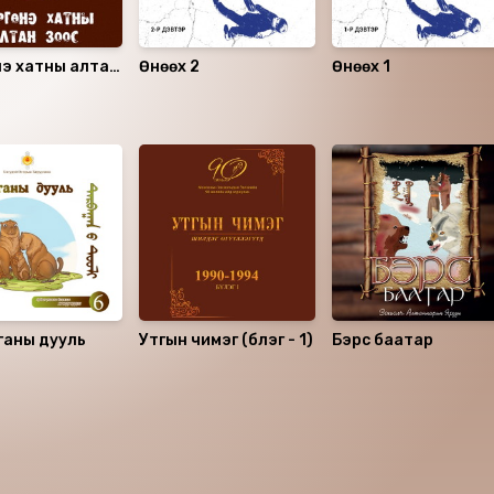
нэ хатны алтан
Өнөөх 2
Өнөөх 1
ганы дууль
Утгын чимэг (бүлэг - 1)
Бэрс баатар