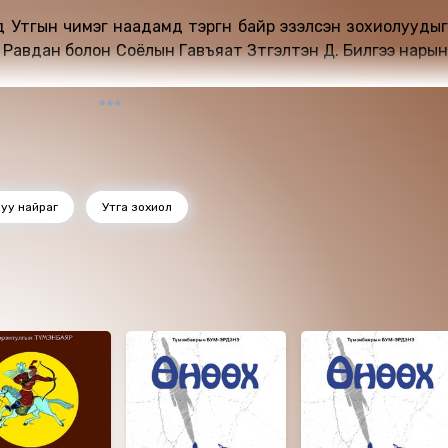
д Утгын чимэг наадамд тэргүүн байр эзэлсэн зохиолуудыг
. Равдан болон Соёлын Гавъяат Зүтгэлтэн Д. Билгээ нарын
руу найраг
Утга зохиол
д