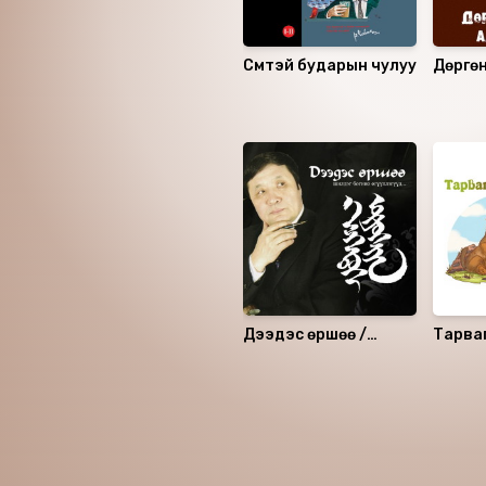
Сүмтэй бударын чулуу
Дөргө
зоос
Санал болгох
Дээдэс өршөө /
Тарва
шилдэг богино
өгүүллэгүүд/
Номын хэлэлцүүлэг