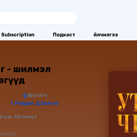
Subscription
Подкаст
Үйлчилгээ
г - шилмэл
лэгүүд
Өгүүлэгч
Г.Равдан
Д.Билгээ
,
2 цаг 45 минут
вилбар: