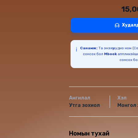
15,
Худал
Санамж:
Та энэхүү аудио ном (
ℹ️
сонсох бол
Mbook
аппликэйш
сонсох б
Ангилал
Хэл
Утга зохиол
Монгол 
Номын тухай