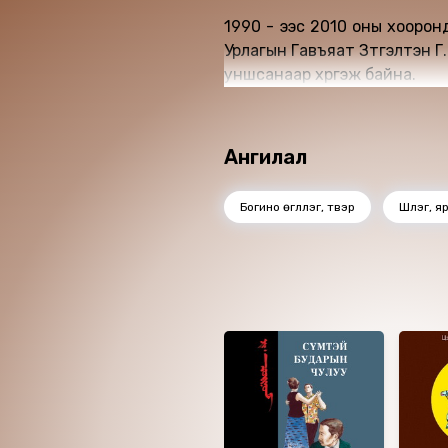
1990 - ээс 2010 оны хоорон
Урлагын Гавъяат Зүтгэлтэн Г
уншсанаар хүргэж байна.
Ангилал
Богино өгүүллэг, түүвэр
Шүлэг, я
Ижил төстэй номнуу