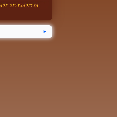
эгдсэн
Хугацаа
Аудио номын хэмж
12-04
2 цаг 45 минут
114 MB