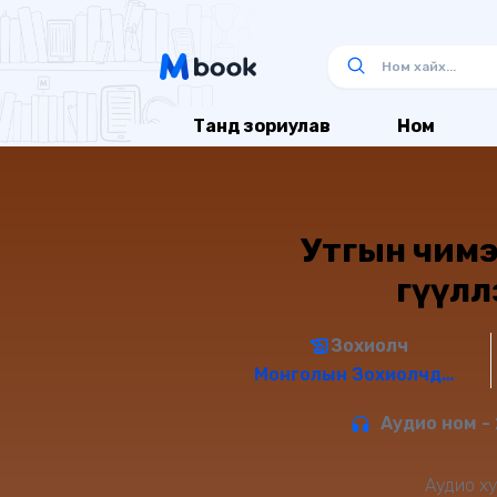
Танд зориулав
Ном
Утгын чимэ
өгүүл
Зохиолч
Mонголын Зохиолчдын Эвлэл
Аудио ном - 
Аудио ху