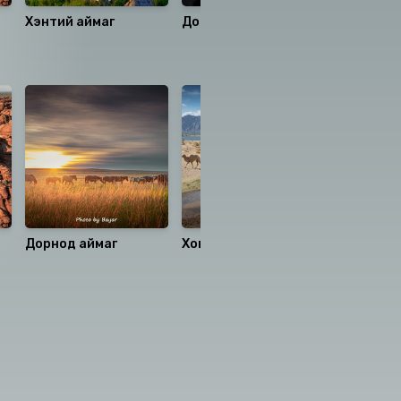
Хэнтий аймаг
Дорноговь аймаг
Дархан-У
Дорнод аймаг
Ховд аймаг
Баян-Өлг