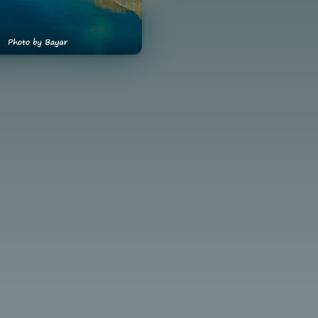
йтлэгдсэн
Хугацаа
Аудио номын хэмжээ
23-08-16
27 минут
64.1 MB