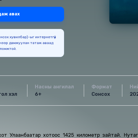
даж авах
Сонсох хувилбар)-ыг интернетгүй
нээр дамжуулан татаж аваад
оломжтой.
Насны ангилал
Формат
Ни
гол хэл
6+
Сонсох
20
хот Улаанбаатар хотоос 1425 километр зайтай. Нутаг