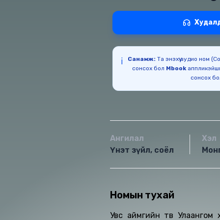
Худал
Санамж:
Та энэхүү аудио ном (
ℹ️
сонсох бол
Mbook
аппликэйш
сонсох б
Ангилал
Хэл
Үнэт зүйл, соёл
Мон
Номын тухай
Увс аймгийн төв Улаангом 