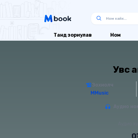
Танд зориулав
Ном
Увс 
Зохиолч
MMusic
Аудио ном
Аудио ху
0