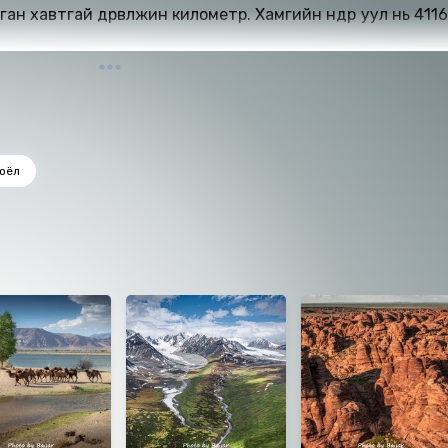
ан хавтгай дөрвөлжин километр. Хамгийн өндөр уул нь 4116
соёл