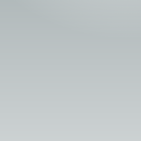
Сонсогчдын үнэлгээ,
Номд хамгийн 