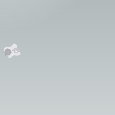
 сэтгэгдэл
0
анхны үнэлгээг өгнө үү ⭐⭐⭐⭐⭐