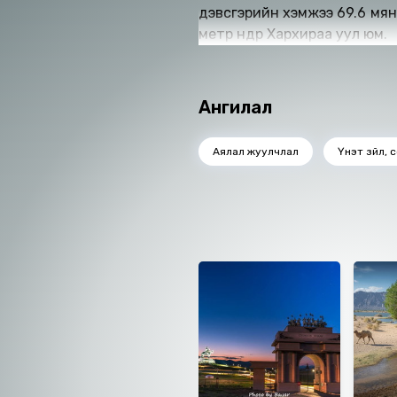
дэвсгэрийн хэмжээ 69.6 мянг
метр өндөр Хархираа уул юм.
Ангилал
Аялал жуулчлал
Үнэт зүйл, 
Ижил төстэй номнууд