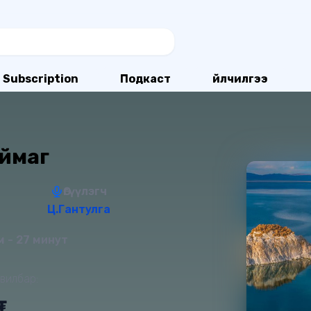
Subscription
Подкаст
Үйлчилгээ
аймаг
Өгүүлэгч
Ц.Гантулга
 - 27 минут
вилбар:
₮