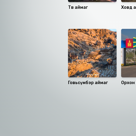
Төв аймаг
Ховд 
Санал болгох
Говьсүмбэр аймаг
Орхон
Номын хэлэлцүүлэг
Номын талаар бусдад хув