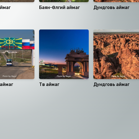
аймаг
Баян-Өлгий аймаг
Дундговь аймаг
 аймаг
Төв аймаг
Дундговь аймаг
аалцаарай.