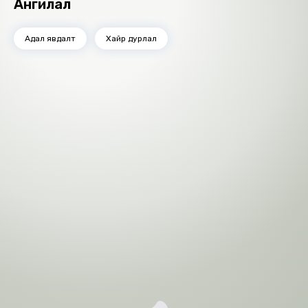
Ангилал
themes of destiny, sacrifice, and the silent strength
of affection that transcends eras and circumstances.
Адал явдалт
Хайр дурлал
It is a story about the kind of love that does not fade,
even when time itself tries to erase it. This novel
invites readers to reflect on the nature of love,
reminding us that some emotions are eternal—and
some bonds are written beyond time.
Номын хэлэлцүүлэг
Номын талаар бусдад хуваалцаарай.
Уншигчдын үнэлгээ, сэтгэгдэл
0