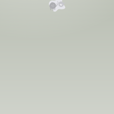
Номд хамгийн анхны үнэлгээг өгнө үү ⭐⭐⭐⭐⭐
Бүтээл нийтлэх
Бидний тухай