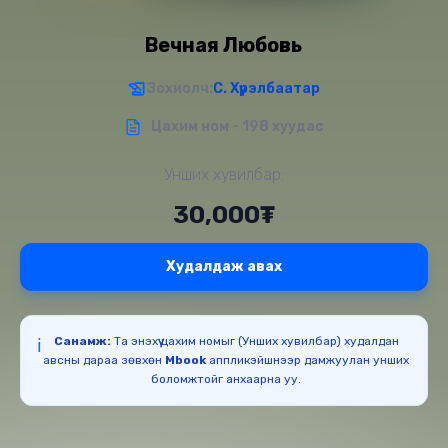
Вечная Любовь
Зохиолч:
С. Хүрэлбаатар
Цахим ном - 198 хуудас
Унших хувилбар:
30,000₮
Худалдаж авах
Санамж:
Та энэхүү цахим номыг (Унших хувилбар) худалдан
ℹ️
авсны дараа зөвхөн
Mbook
аппликэйшнээр дамжуулан унших
боломжтойг анхаарна уу.