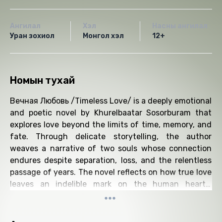
Ангилал
Хэл
Насны ангилал
Уран зохиол
Монгол хэл
12+
Номын тухай
Вечная Любовь /Timeless Love/ is a deeply emotional
and poetic novel by Khurelbaatar Sosorburam that
explores love beyond the limits of time, memory, and
fate. Through delicate storytelling, the author
weaves a narrative of two souls whose connection
endures despite separation, loss, and the relentless
passage of years. The novel reflects on how true love
leaves an indelible mark on the human heart—
lingering long after moments have passed and lives
have changed. Set against a backdrop rich in inner
conflict and quiet longing, Timeless Love delves into