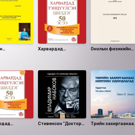
н
Харвардад
Онолын физикийн
цагчдад
тэнцүүлсэн шилдэг
лекц №2
гааны ажил
50 эсээ
зөвлөмж
рдад
Стивенсон “Доктор
Төрийн захиргаанаа
үлсэн шилдэг
Жекил болоод
Нийтийн удирдлаг