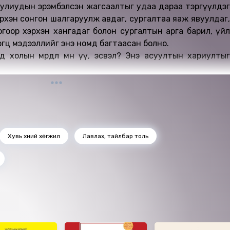
гуулиудын эрэмбэлсэн жагсаалтыг удаа дараа тэргүүлдэг
рхэн сонгон шалгаруулж авдаг, сургалтаа яаж явуулдаг,
гоор хэрхэн хангадаг болон сургалтын арга барил, үйл
гц мэдээллийг энэ номд багтаасан болно.
холын мөрөөдөл мөн үү, эсвэл? Энэ асуултын хариултыг
Хувь хүний хөгжил
Лавлах, тайлбар толь