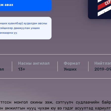
ж авах
(Унших хувилбар) худалдан авсны
эйшнээр дамжуулан унших
боломжтойг анхаарна уу.
Насны ангилал
Формат
Нийтлэ
эл
13+
Унших
2019-0
төгссөн монгол охины ээж, сэтгүүлч судлаачийн байр
йн амжилтын нууц чухам юу вэ гэдэг асуултад хариулт