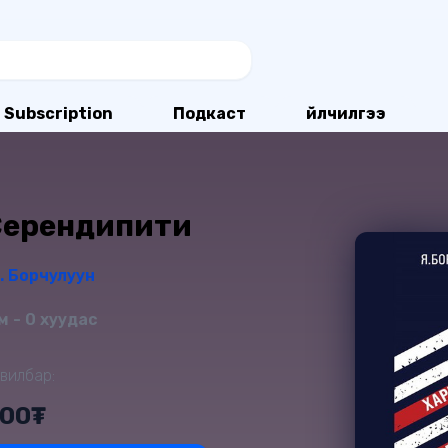
Subscription
Подкаст
Үйлчилгээ
Серендипити
. Борчулуун
 - 0 хуудас
вилбар:
000₮