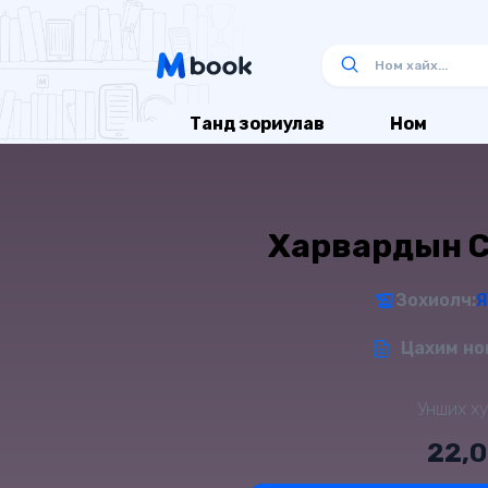
Танд зориулав
Ном
Харвардын 
Зохиолч:
Я
Цахим ном
Унших ху
22,