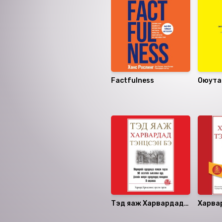
Factfulness
Оюута
сурал
судал
Санал болгох
бичих 
Тэд яаж Харвардад
Харва
тэнцсэн бэ
тэнцү