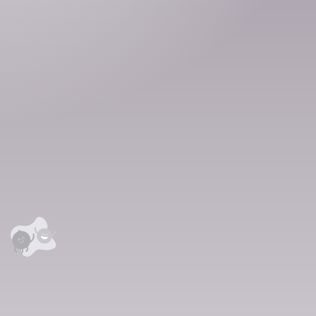
э
мистер Хайдын
хачирхалтай түүх”
(В.Набоковын лекц)
аалцаарай.
сэтгэгдэл
0
анхны үнэлгээг өгнө үү ⭐⭐⭐⭐⭐