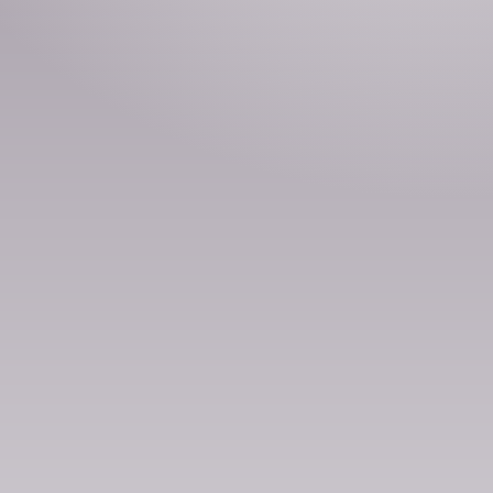
50 эсэ
Номын хэлэлцүүлэг
Номын талаар бусдад хув
Уншигчдын үнэлгээ, 
Номд хамгийн 