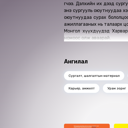
өгчээ. Дэлхийн их дээд сур
энэ сургууль оюутнуудаа хэ
оюутнуудаа сурах бололцоо
ажиллагааных нь талаарх цо
Монгол хүүхдүүдэд Харвард 
номоос олж аваарай.
Ангилал
Сургалт, шалгалтын материал
Карьер, амжилт
Урам зориг
Ижил төстэй номнууд