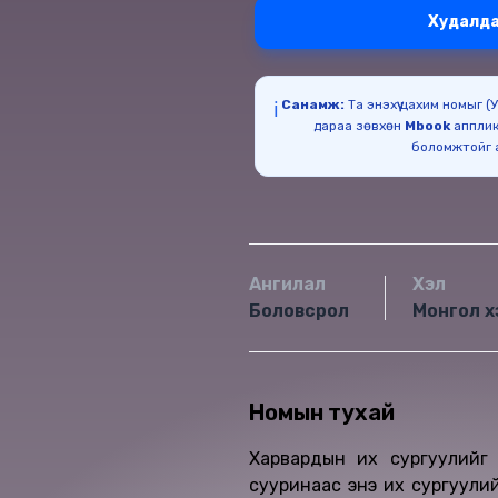
Худалда
Санамж:
Та энэхүү цахим номыг 
ℹ️
дараа зөвхөн
Mbook
апплик
Ангилал
Хэл
Боловсрол
Монгол х
Номын тухай
Харвардын их сургуулийг 
сууринаас энэ их сургуули