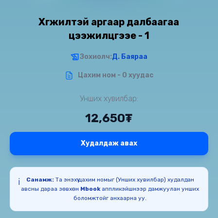
Хөгжилтэй аргаар далбаагаа
цээжилцгээе - 1
Зохиолч:
Д. Баяраа
Цахим ном - 0 хуудас
Унших хувилбар:
12,650₮
Худалдаж авах
Санамж:
Та энэхүү цахим номыг (Унших хувилбар) худалдан
ℹ️
авсны дараа зөвхөн
Mbook
аппликэйшнээр дамжуулан унших
боломжтойг анхаарна уу.