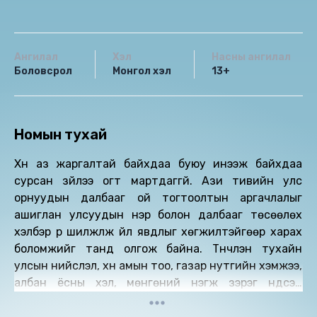
Ангилал
Хэл
Насны ангилал
Боловсрол
Монгол хэл
13+
Номын тухай
Хүн аз жаргалтай байхдаа буюу инээж байхдаа
сурсан зүйлээ огт мартдаггүй. Ази тивийн улс
орнуудын далбааг ой тогтоолтын аргачлалыг
ашиглан улсуудын нэр болон далбааг төсөөлөх
хэлбэр рүү шилжүүлж үйл явдлыг хөгжилтэйгөөр харах
боломжийг танд олгож байна. Түүнчлэн тухайн
улсын нийслэл, хүн амын тоо, газар нутгийн хэмжээ,
албан ёсны хэл, мөнгөний нэгж зэрэг үндсэн
мэдээллийг мэдэж авах юм. Хэрвээ та хүүхдэдээ
цээжлүүлэх гэж байгаа бол үйл явдлыг дэлгэрүүлж, дүрд