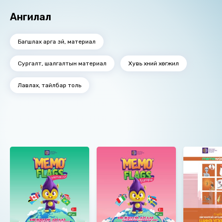
хувиран тайлбарлаарай. Гэр бүл, үр хүүхэд, найз
Ангилал
нөхөдтэйгөө хамт хөгжөөнт тоглоом болгон
цээжлээрэй!
Багшлах арга зүй, материал
Сургалт, шалгалтын материал
Хувь хүний хөгжил
Лавлах, тайлбар толь
Ижил төстэй номнууд