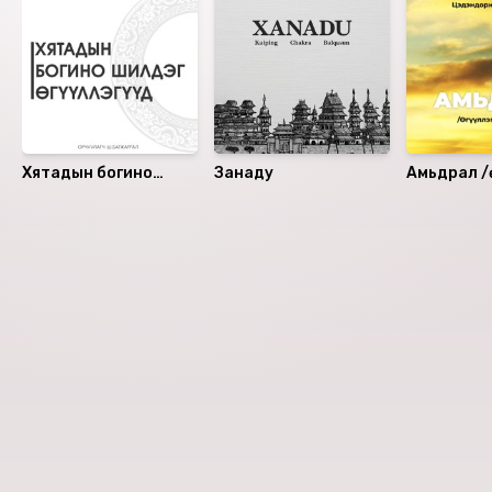
Хятадын богино
Занаду
Амьдрал /ө
шилдэг өгүүллэгүүд
түүвэр/
Номын хэлэлцүүлэг
Номын талаар бусдад хуваалцаарай.
Уншигчдын үнэлгээ, сэтгэгдэл
0