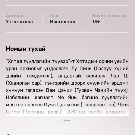
Ангилал
Хэл
Насны ангилал
Утга зохиол
Монгол хэл
13+
Номын тухай
“Хятад өгүүллэгийн түүвэр”-т Хятадын орчин үеийн
уран зохиолыг үндэслэгч Лу Синь (Галзуу хүний
өдрийн тэмдэглэл), алдартай зохиолч Лао Шө
(Хавирган сар), тэнгэрийн доорх сүүлчийн эрдэмт
хүмүүн гэгдсэн Ван Цэнци (Гурван Чэнийн түүх),
Нобелийн шагналт Мо Янь, богино өгүүллэгийн
мастер гэгдсэн Оуян Цяньсэнь (Тасарсан гол), Чэнь
Шисю (Тосгоны дарга), ДИУ-ын үеийн алдартай
сэхээтэн, эмэгтэй зохиолч Сяо Хун (Жижиг хотын
хавар), Хятадын зохиолчдын эвлэлийн дарга, утга
уянгын хатан Тиэ Нин, Сяо Ивэй тэргүүтэй