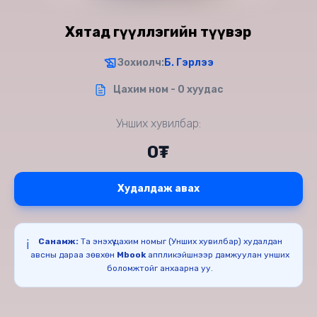
Хятад өгүүллэгийн түүвэр
Зохиолч:
Б. Гэрлээ
Цахим ном - 0 хуудас
Унших хувилбар:
0₮
Худалдаж авах
Санамж:
Та энэхүү цахим номыг (Унших хувилбар) худалдан
ℹ️
авсны дараа зөвхөн
Mbook
аппликэйшнээр дамжуулан унших
боломжтойг анхаарна уу.