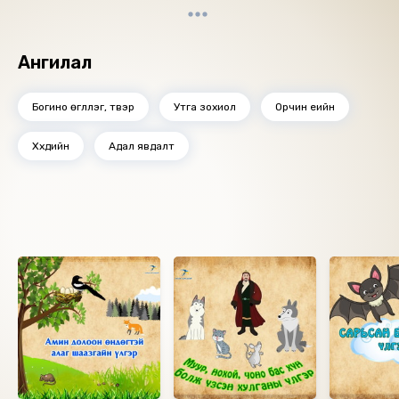
давхарлага) хоёрын ам зөрж буй хэсэг. Энэ үлгэрийн
ихэд дэлгэрсний гэрч болох ”Завагтай махандаа ч
хүрч чадахгүй залхуу” гэсэн үг саяхан болтол
Ангилал
хэлэгдэж байлаа.
Богино өгүүллэг, түүвэр
Утга зохиол
Орчин үеийн
Хүүхдийн
Адал явдалт
Ижил төстэй номнууд