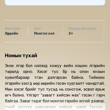
Ангилал
Хэл
Насны ангилал
Хүүхдийн
Монгол хэл
2+
Номын тухай
Энэхүү үлгэр бол нэлээд хожуу үеийн хошин үлгэрийн
төрөлд орно. Хэсэг тус бүр нь олон янзын
хувилбараар түгэн дэлгэрсэн байна. Тиймээс
үлгэрийн хэсгүүд өөр өөрийн гэсэн сургаалт чанартай.
Мөн хэсэг бүрийг тус тусад нь сонсгож, эсвэл ярьж
өгч болно. Үлгэрт “завагт хийсэн мах” гэсэн үг гарч
байгаа. Заваг гэдэг бол монгол гэрийн эсгий дээвэр,
түүний дотуур давхарлан хийдэг цаваг (зузаан