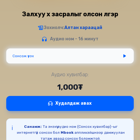
Залхуу хүү засралыг олсон үлгэр
Зохиолч:
Алтан хараацай
Аудио ном - 16 минут
Сонсож үзэх
Аудио хувилбар:
1,000₮
Худалдаж авах
Санамж:
Та энэхүү аудио ном (Сонсох хувилбар)-ыг
ℹ️
интернетгүй сонсох бол
Mbook
аппликэйшнээр дамжуулан
татаж аваад сонсох боломжтой.