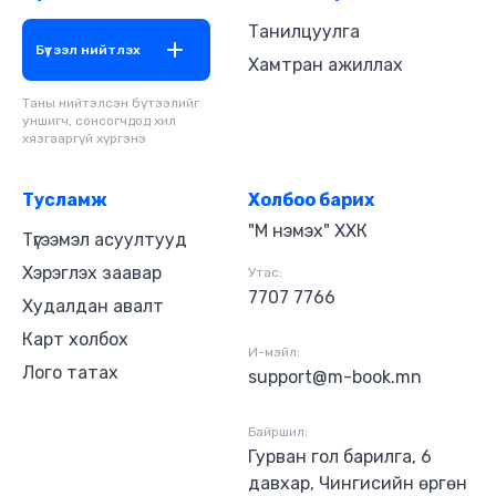
эрдэмтдийн бүтээлийг боловсролын үнэт өв
болгон хадгалах, багш оюутнуудын зайнаас
Танилцуулга
ажиллаж суралцах боломжийг нэмэгдүүлэх
Бүтээл нийтлэх
Хамтран ажиллах
зэрэг маш олон давуу тал, ач холбогдолтой юм.
Таны нийтэлсэн бүтээлийг
уншигч, сонсогчдод хил
хязгааргүй хүргэнэ
Тусламж
Холбоо барих
"М нэмэх" ХХК
Түгээмэл асуултууд
Хэрэглэх заавар
Утас:
7707 7766
Худалдан авалт
Карт холбох
И-мэйл:
Лого татах
support@m-book.mn
Байршил:
Гурван гол барилга, 6
давхар, Чингисийн өргөн