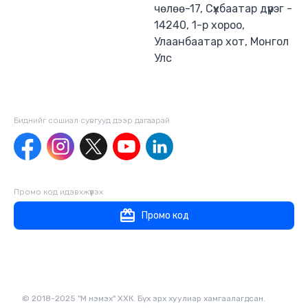
чөлөө-17, Сүхбаатар дүүрэг -
14240, 1-р хороо,
Улаанбаатар хот, Монгол
Улс
Биднийг сошиал сувгууд дээр дагаaрай
Промо код идэвхжүүлэх
Промо код
© 2018-2025 "М нэмэх" ХХК. Бүх эрх хуулиар хамгаалагдсан.