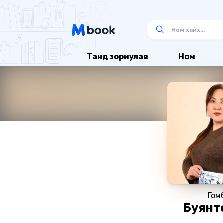
Танд зориулав
Ном
Гом
Буянт