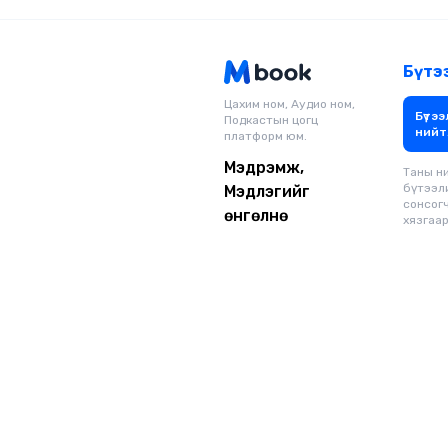
Бүтэ
Цахим ном, Аудио ном,
Бүтээ
Подкастын цогц
нийт
платформ юм.
Мэдрэмж,
Таны н
бүтээл
Мэдлэгийг
сонсог
өнгөлнө
хязгаар