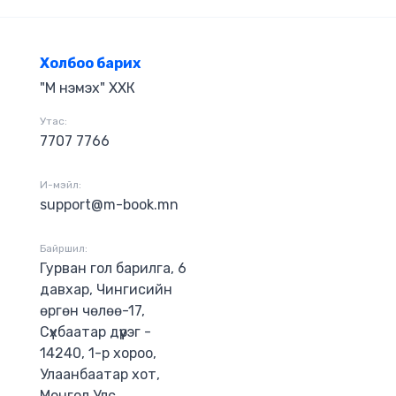
рчдын гар хөл
чин
үчирхэг
Холбоо барих
"М нэмэх" ХХК
Утас:
7707 7766
И-мэйл:
support@m-book.mn
Байршил:
Гурван гол барилга, 6
давхар, Чингисийн
өргөн чөлөө-17,
Сүхбаатар дүүрэг -
14240, 1-р хороо,
Улаанбаатар хот,
Монгол Улс