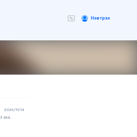
Нэвтрэх
2025/11/14
 2 дэд
үр Золбоот
эл яриа
йл, өөрийгөө