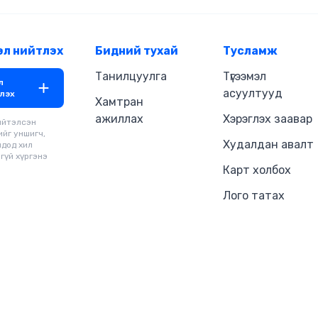
энгийн нэгнээс нөлөө бүхий луйва
болж, тэмцэл дунд эрэмгий дай
чанараараа тэсэж үлдэж буй х
хүмүүний дүр билээ.
эл нийтлэх
Бидний тухай
Тусламж
Танилцуулга
Түгээмэл
л
асуултууд
лэх
Хамтран
ажиллах
Хэрэглэх заавар
ийтэлсэн
ийг уншигч,
Худалдан авалт
чдод хил
гүй хүргэнэ
Карт холбох
Лого татах