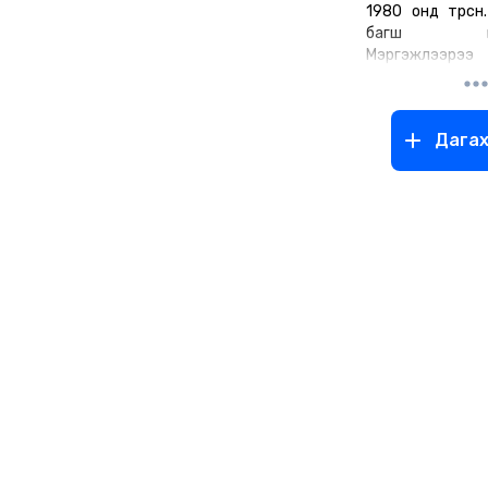
1980 онд төрсөн
багш мэрг
Мэргэжлээр
ажилласан.
2020 оноос ура
болсон.
Дага
2021 онд “Амь
21 сургамж” Т
дэвтэр сургамжи
ном бичсэн.
2023 онд “До
домог” тууж,
2023 онд “Гэ
туужууд” ном,
2024 онд “Цөөвөр
дэвтэр тус 
гаргасан.