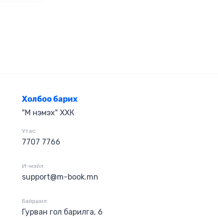
Холбоо барих
"М нэмэх" ХХК
Утас:
7707 7766
И-мэйл:
support@m-book.mn
Байршил:
Гурван гол барилга, 6