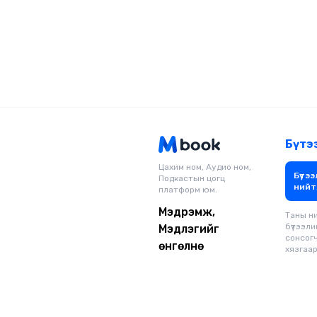
Бүтэ
Цахим ном, Аудио ном,
Бүтээ
Подкастын цогц
нийт
платформ юм.
Мэдрэмж,
Таны н
бүтээли
Мэдлэгийг
сонсог
өнгөлнө
хязгаарг