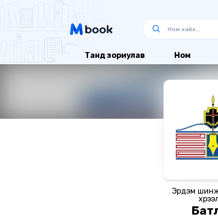
Танд зориулав
Ном
Эрдэм шин
хүрээ
Бат