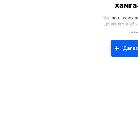
хамга
Батлан хамгаа
шинжилгээний х
Дага