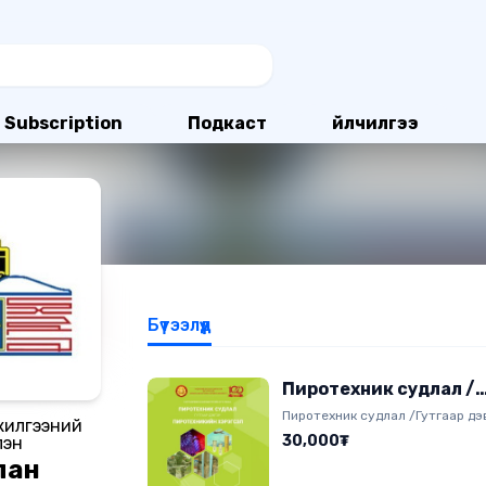
Subscription
Подкаст
Үйлчилгээ
Бүтээлүүд
Пиротехник судлал /
Гутгаар дэвтэр/
Пиротехник судлал /Гутгаар дэ
жилгээний
30,000₮
лэн
лан