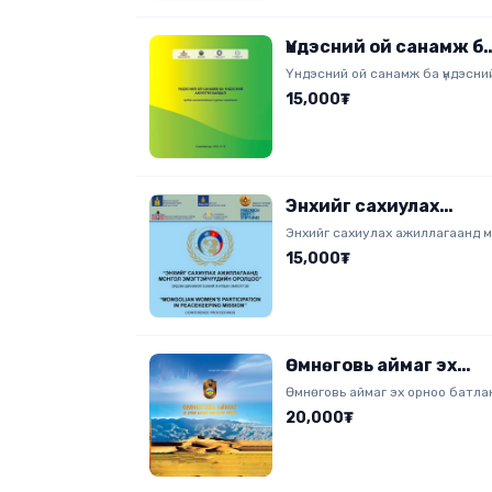
Үндэсний ой санамж б
үндэсний аюулгүй
Үндэсний ой санамж ба үндэсний
байдал
байдал Эрдэм шинжилгээний х
15,000₮
эмхэтгэл.
Энхийг сахиулах
ажиллагаанд монгол
Энхийг сахиулах ажиллагаанд 
эмэгтэйчүүдийн
эмэгтэйчүүдийн оролцоо Эрдэм 
15,000₮
хурлын эмхэтгэл.
оролцоо
Өмнөговь аймаг эх
орноо батлан
Өмнөговь аймаг эх орноо батла
хамгаалах үйлсэд
үйлсэд Зохиогч: Лха.Баяр
20,000₮