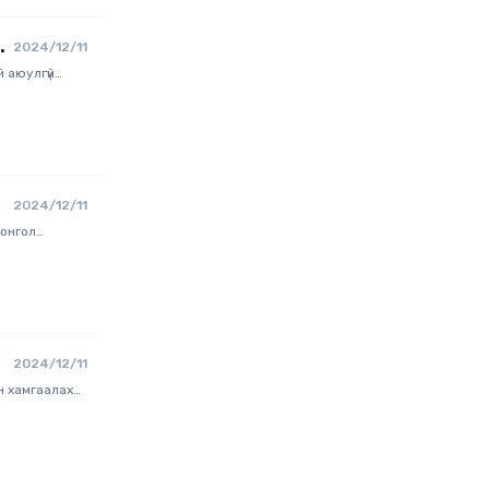
а
2024/12/11
 аюулгүй
урлын
2024/12/11
монгол
шинжилгээний
2024/12/11
н хамгаалах