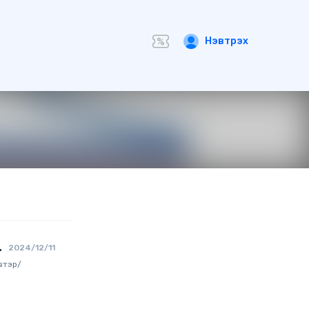
Нэвтрэх
2024/12/11
втэр/