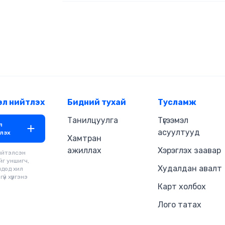
эл нийтлэх
Бидний тухай
Тусламж
Танилцуулга
Түгээмэл
л
асуултууд
лэх
Хамтран
ажиллах
Хэрэглэх заавар
ийтэлсэн
йг уншигч,
Худалдан авалт
чдод хил
үй хүргэнэ
Карт холбох
Лого татах