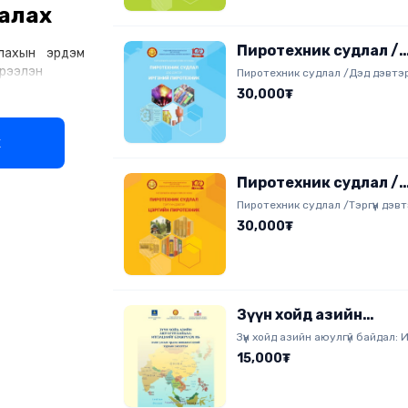
алах
Пиротехник судлал /
лахын эрдэм
Дэд дэвтэр/
үрээлэн
Пиротехник судлал /Дэд дэвтэ
30,000₮
х
Пиротехник судлал /
Тэргүүн дэвтэр/
Пиротехник судлал /Тэргүүн дэв
30,000₮
Зүүн хойд азийн
аюулгүй байдал:
Зүүн хойд азийн аюулгүй байдал:
Итгэлцлийг бэхжүүлэ
бэхжүүлэх нь Олон улсын эрдэм
15,000₮
хурлын эмхэтгэл.
нь