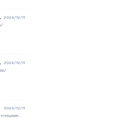
2024/12/11
р/
2024/12/11
тэр/
2024/12/11
 Итгэлцлийг
х
 шинжилгээний