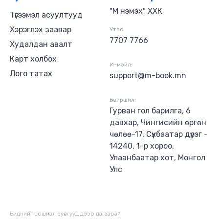
"М нэмэх" ХХК
Түгээмэл асуултууд
Хэрэглэх заавар
Утас:
7707 7766
Худалдан авалт
Карт холбох
И-мэйл:
Лого татах
support@m-book.mn
Байршил:
Гурван гол барилга, 6
давхар, Чингисийн өргөн
чөлөө-17, Сүхбаатар дүүрэг -
14240, 1-р хороо,
Улаанбаатар хот, Монгол
Улс
Биднийг сошиал сувгууд дээр дагаaрай