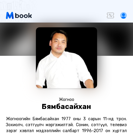
Жогноо
Бямбасайхан
Жогноогийн Бямбасайхан 1977 оны 3 сарын 11-нд төрсөн.
Зохиолч, сэтгүүлч мэргэжилтэй. Сонин, сэтгүүл, телевиз
зэрэг хэвлэл мэдээллийн салбарт 1996-2017 он хүртэл