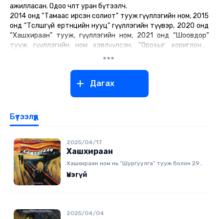
ажилласан. Одоо чөлөөт уран бүтээлч.
2014 онд “Тамаас ирсэн солиот” тууж өгүүллэгийн ном, 2015
онд “Төсөөлшгүй ертөнцийн нууц” өгүүллэгийн түүвэр, 2020 онд
“Хашхираан” тууж, өгүүллэгийн ном, 2021 онд “Шоовдор”
тууж өгүүллэгийн ном хэвлүүлсэн. “Орохыг хориглоно”,
“Үйлийн үрийн дэн буудал”, “Миний сахиулсан тэнгэр”, “16-
тай ээж, миний том зүрх” УСК-ын зохиолуудыг бичсэн.
Монголын Зохиолчдын Эвлэлийн гишүүн.
Дагах
Бүтээлүүд
2025/04/17
Хашхираан
Хашхираан ном нь “Шургуулга” тууж болон 29
өгүүллэгээс бүрдэнэ. “Шургуулга” туужид нэгэн
Үнэгүй
хүмүүний 1950-2010 он хүртэлх нэгээхэн жарны
амьдралыг тухайн нийгэм, цаг үеийн ороо
бусгаа байдал, шорон хавчлага, мөрдлөг, цөллөг,
хайр сэтгэл, хагацал гуниг, өлсгөлөн
2025/04/04