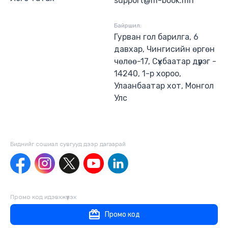
support@m-book.mn
Байршил:
Гурван гол барилга, 6
давхар, Чингисийн өргөн
чөлөө-17, Сүхбаатар дүүрэг -
14240, 1-р хороо,
Улаанбаатар хот, Монгол
Улс
Биднийг сошиал сувгууд дээр дагаaрай
Промо код идэвхжүүлэх
Промо код