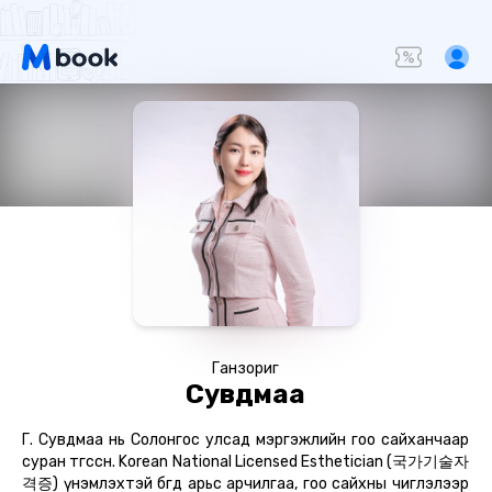
Ганзориг
Сувдмаа
Г. Сувдмаа нь Солонгос улсад мэргэжлийн гоо сайханчаар
суран төгссөн. Korean National Licensed Esthetician (국가기술자
격증) үнэмлэхтэй бөгөөд арьс арчилгаа, гоо сайхны чиглэлээр