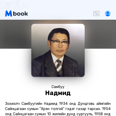
Самбуу
Надмид
Зохиолч Самбуугийн Надмид 1934 онд Дундговь аймгийн
Сайнцагаан сумын “Хүрэн толгой” гэдэг газар төрсөн. 1954
онд Сайнцагаан сумын 10 жилийн дунд сургууль, 1958 онд