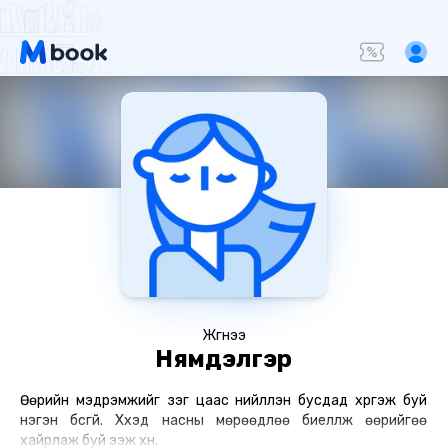
Жүгнээ
Нямдэлгэр
Өөрийн мэдрэмжийг үзэг цаас нийлүүлэн бусдад хүргэж буй
нэгэн бүсгүй. Хүүхэд насны мөрөөдлөө биелүүлж өөрийгөө
хайрлаж буй ээж хүн.