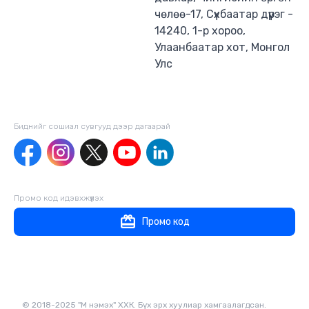
чөлөө-17, Сүхбаатар дүүрэг -
14240, 1-р хороо,
Улаанбаатар хот, Монгол
Улс
Биднийг сошиал сувгууд дээр дагаaрай
Промо код идэвхжүүлэх
Промо код
© 2018-2025 "М нэмэх" ХХК. Бүх эрх хуулиар хамгаалагдсан.