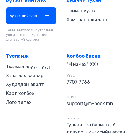
Бүтээл нийтлэх
Бидний тухай
Танилцуулга
Бүтээл нийтлэх
Хамтран ажиллах
Таны нийтэлсэн бүтээлийг
уншигч, сонсогчдод хил
хязгааргүй хүргэнэ
Тусламж
Холбоо барих
"М нэмэх" ХХК
Түгээмэл асуултууд
Хэрэглэх заавар
Утас:
7707 7766
Худалдан авалт
Карт холбох
И-мэйл:
Лого татах
support@m-book.mn
Байршил:
Гурван гол барилга, 6
давхар, Чингисийн өргөн