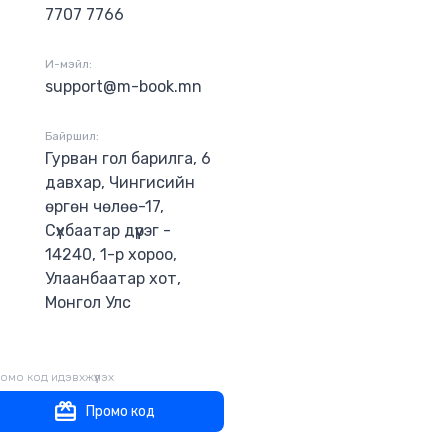
7707 7766
И-мэйл:
support@m-book.mn
Байршил:
Гурван гол барилга, 6
давхар, Чингисийн
өргөн чөлөө-17,
Сүхбаатар дүүрэг -
14240, 1-р хороо,
Улаанбаатар хот,
Монгол Улс
омо код идэвхжүүлэх
Промо код