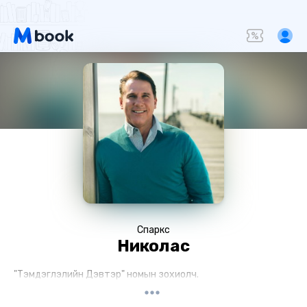
Спаркс
Николас
"Тэмдэглэлийн Дэвтэр" номын зохиолч.