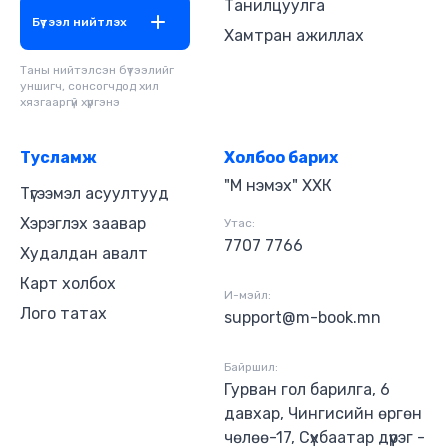
Танилцуулга
Бүтээл нийтлэх
Хамтран ажиллах
Таны нийтэлсэн бүтээлийг
уншигч, сонсогчдод хил
хязгааргүй хүргэнэ
Тусламж
Холбоо барих
"М нэмэх" ХХК
Түгээмэл асуултууд
Хэрэглэх заавар
Утас:
7707 7766
Худалдан авалт
Карт холбох
И-мэйл:
Лого татах
support@m-book.mn
Байршил:
Гурван гол барилга, 6
давхар, Чингисийн өргөн
чөлөө-17, Сүхбаатар дүүрэг -