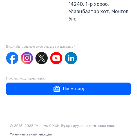
14240, 1-р хороо,
Улаанбаатар хот, Монгол
Улс
Биднийг сошиал сувгууд дээр дагаaрай
Промо код идэвхжүүлэх
Промо код
© 2018-2025 "М нэмэх" ХХК. Бүх эрх хуулиар хамгаалагдсан.
Үйлчилгээний нөхцөл