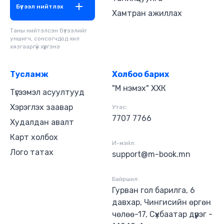
Бүтээл нийтлэх
Хамтран ажиллах
Таны нийтэлсэн бүтээлийг
уншигч, сонсогчдод хил
хязгааргүй хүргэнэ
Тусламж
Холбоо барих
"М нэмэх" ХХК
Түгээмэл асуултууд
Хэрэглэх заавар
Утас:
7707 7766
Худалдан авалт
Карт холбох
И-мэйл:
Лого татах
support@m-book.mn
Байршил:
Гурван гол барилга, 6
давхар, Чингисийн өргөн
чөлөө-17, Сүхбаатар дүүрэг -