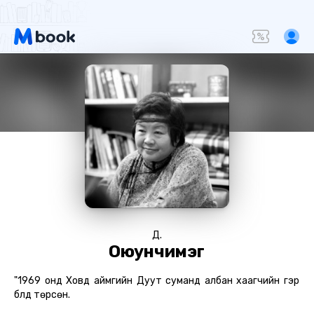
Д.
Оюунчимэг
"1969 онд Ховд аймгийн Дуут суманд албан хаагчийн гэр
бүлд төрсөн.