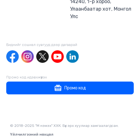
14240, 1-р хороо,
Улаанбаатар хот, Монгол
Улс
Биднийг сошиал сувгууд дээр дагаaрай
Промо код идэвхжүүлэх
Промо код
© 2018-2025 "М нэмэх" ХХК. Бүх эрх хуулиар хамгаалагдсан.
Үйлчилгээний нөхцөл