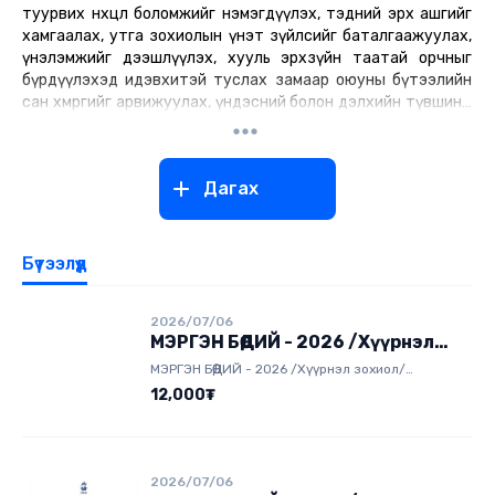
туурвих нөхцөл боломжийг нэмэгдүүлэх, тэдний эрх ашгийг
хамгаалах, утга зохиолын үнэт зүйлсийг баталгаажуулах,
үнэлэмжийг дээшлүүлэх, хууль эрхзүйн таатай орчныг
бүрдүүлэхэд идэвхитэй туслах замаар оюуны бүтээлийн
сан хөмрөгийг арвижуулах, үндэсний болон дэлхийн түвшинд
шилдэг уран бүтээл туурвих, ард түмэндээ зориулан оюун
санааны баялгийг бүтээхэд оршино.
976-11-327964, 11-327964,
Дагах
Бүтээлүүд
2026/07/06
МЭРГЭН БӨӨДИЙ - 2026 /Хүүрнэл
зохиол/
МЭРГЭН БӨӨДИЙ - 2026 /Хүүрнэл зохиол/
"МЭРГЭН БӨӨДИЙ” хүүхдийн зохиолын улсын
12,000₮
уралдаан Монгол Улсын Засгийн газрын 2026
оны 24 дүгээр тогтоолоор их зохиолч
Д.Нацагдоржийн мэндэлсний 120 жилийн ойг
тэмдэглэн өнгөрүүлэхээр шийдвэрлэсэнтэй
2026/07/06