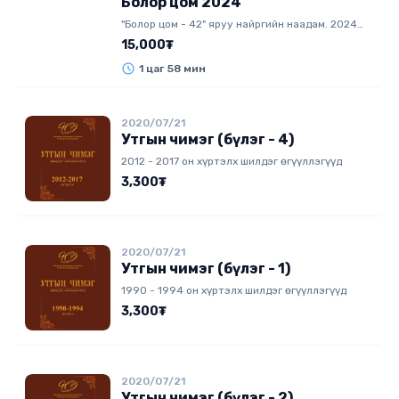
Болор цом 2024
эрхтэй. 3. Хамгийн олон санал авсан нэг
"Болор цом - 42" яруу найргийн наадам. 2024
бүтээл үзэгчдийн нэрэмжит шагнал хүртэнэ. 4.
он.
15,000₮
Санал хүлээн авах сүүлийн хугацаа: 2026 оны 6
сарын 30
1 цаг 58 мин
2020/07/21
Утгын чимэг (бүлэг - 4)
2012 - 2017 он хүртэлх шилдэг өгүүллэгүүд
3,300₮
2020/07/21
Утгын чимэг (бүлэг - 1)
1990 - 1994 он хүртэлх шилдэг өгүүллэгүүд
3,300₮
2020/07/21
Утгын чимэг (бүлэг - 2)