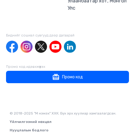
Улаанбаатар хот, Монгол
Улс
Биднийг сошиал сувгууд дээр дагаaрай
Промо код идэвхжүүлэх
Промо код
© 2018-2025 "М нэмэх" ХХК. Бүх эрх хуулиар хамгаалагдсан.
Үйлчилгээний нөхцөл
Нууцлалын бодлого