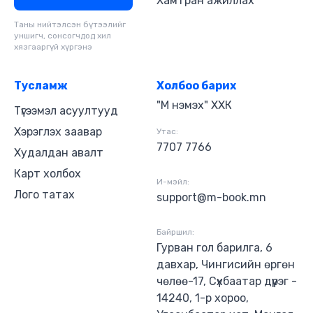
Хамтран ажиллах
Таны нийтэлсэн бүтээлийг
уншигч, сонсогчдод хил
хязгааргүй хүргэнэ
Тусламж
Холбоо барих
"М нэмэх" ХХК
Түгээмэл асуултууд
Хэрэглэх заавар
Утас:
7707 7766
Худалдан авалт
Карт холбох
И-мэйл:
Лого татах
support@m-book.mn
Байршил:
Гурван гол барилга, 6
давхар, Чингисийн өргөн
чөлөө-17, Сүхбаатар дүүрэг -
14240, 1-р хороо,