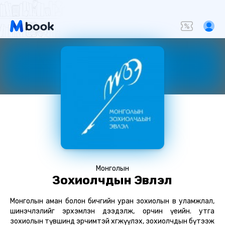
Mонголын
Зохиолчдын Эвлэл
Монголын аман болон бичгийн уран зохиолын өв уламжлал,
шинэчлэлийг эрхэмлэн дээдэлж, орчин үеийн. утга
зохиолын түвшинд эрчимтэй хөгжүүлэх, зохиолчдын бүтээж