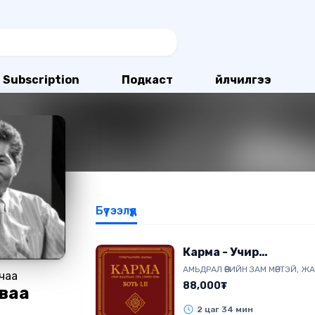
Subscription
Подкаст
Үйлчилгээ
Бүтээлүүд
Карма - Учир
шалтгаан, үйл үрийн
АМЬДРАЛ ӨӨРИЙН ЗАМ МӨРТЭЙ, Ж
гчаа
ном 1-2 боть
Зам мөр нь: "Бурханлиг зөв ба 
88,000₮
ваа
буруу" Жам хууль нь: "Тарьсан 
хураах, Хийсэн бүхэнтэйгээ уч
2 цаг 34 мин