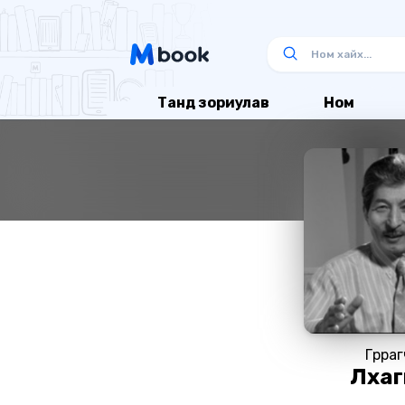
Танд зориулав
Ном
Гүрра
Лхаг