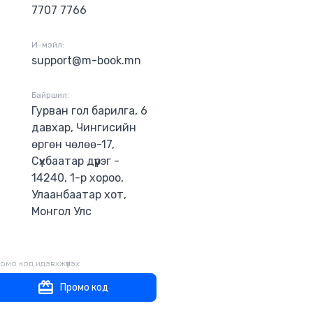
7707 7766
ан: Профессор
ОНР-ийн
улагч: МҮОНР-
И-мэйл:
support@m-book.mn
Байршил:
Гурван гол барилга, 6
давхар, Чингисийн
өргөн чөлөө-17,
Сүхбаатар дүүрэг -
14240, 1-р хороо,
Улаанбаатар хот,
Монгол Улс
омо код идэвхжүүлэх
Промо код