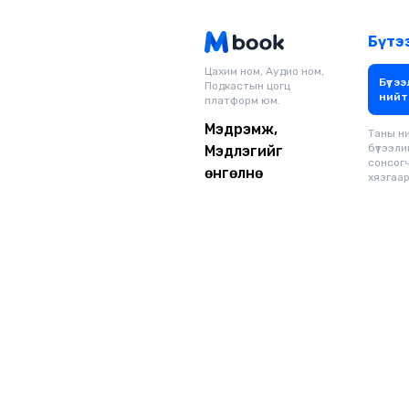
Бүтэ
Цахим ном, Аудио ном,
Бүтээ
Подкастын цогц
нийт
платформ юм.
Мэдрэмж,
Таны н
бүтээли
Мэдлэгийг
сонсог
өнгөлнө
хязгаарг