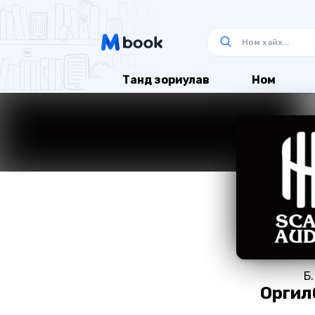
Танд зориулав
Ном
Б.
Оргил