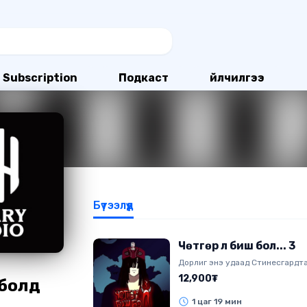
Subscription
Подкаст
Үйлчилгээ
Бүтээлүүд
Чөтгөр л биш бол... 3
Дорлиг энэ удаад Стинесгардт
уулзсанаар түүх эхэлнэ. Стинесга
12,900₮
болд
болно гэж хэлснээр тэд хамт а
гарцгаах бөгөөд энэ үеэр хаалг
1 цаг 19 мин