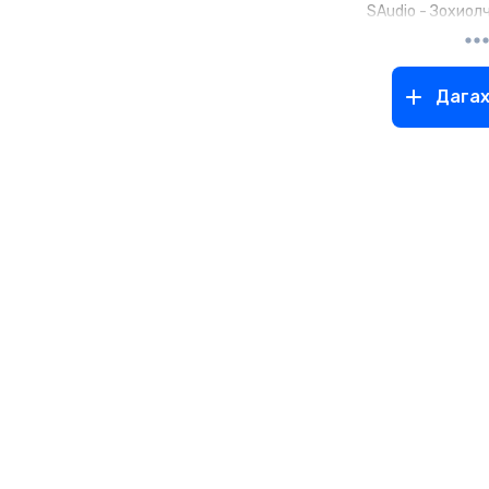
SAudio - Зохиол
Дага