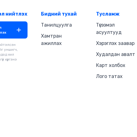
эл нийтлэх
Бидний тухай
Тусламж
Танилцуулга
Түгээмэл
л
асуултууд
лэх
Хамтран
ажиллах
Хэрэглэх заавар
ийтэлсэн
йг уншигч,
Худалдан авалт
чдод хил
үй хүргэнэ
Карт холбох
Лого татах