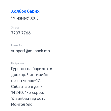
Холбоо барих
"М нэмэх" ХХК
Утас:
7707 7766
И-мэйл:
support@m-book.mn
Байршил:
Гурван гол барилга, 6
давхар, Чингисийн
өргөн чөлөө-17,
Сүхбаатар дүүрэг -
14240, 1-р хороо,
Улаанбаатар хот,
Монгол Улс