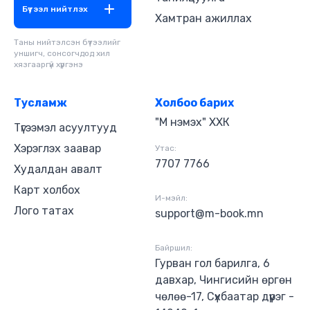
мэргэжилтэн, доктор Крис Винтер энэ сэдвийг
Бүтээл нийтлэх
Хамтран ажиллах
авч үзжээ. Доктор Винтер нойрны асуудал дээр
олон жилийн турш ажилласан бөгөөд хүмүүст
Таны нийтэлсэн бүтээлийг
туслахаар шийдсэн байна. “Нойрны шийдэл”
уншигч, сонсогчдод хил
номыг анх Винтер эмч өвчтөнүүдээ нойрны тухай
хязгааргүй хүргэнэ
мэдээлэлтэй болгох, нойроо сайжруулахад нь
туслах зорилгоор бичсэн аж. Ингээд ном
хэвлэгдэн гарснаар түүний зөвлөмж, арга
Тусламж
Холбоо барих
барилууд олон нийтэд хүртээмжтэй болов! Та
"М нэмэх" ХХК
Түгээмэл асуултууд
сайн унтаж амрахад бэлэн үү?
Хэрэглэх заавар
Утас:
7707 7766
Худалдан авалт
Карт холбох
И-мэйл:
Лого татах
support@m-book.mn
Байршил:
Гурван гол барилга, 6
давхар, Чингисийн өргөн
чөлөө-17, Сүхбаатар дүүрэг -