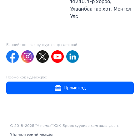
14240, 1-р хороо,
Улаанбаатар хот, Монгол
Улс
Биднийг сошиал сувгууд дээр дагаaрай
Промо код идэвхжүүлэх
Промо код
© 2018-2025 "М нэмэх" ХХК. Бүх эрх хуулиар хамгаалагдсан.
Үйлчилгээний нөхцөл