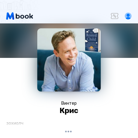
Винтер
Крис
зохиолч