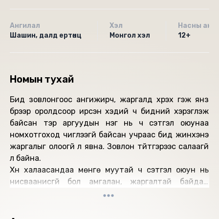
Ангилал
Хэл
Насны анг
Шашин, далд ертөнц
Монгол хэл
12+
Номын тухай
Бид зовлонгоос ангижирч, жаргалд хүрэх гэж янз
бүрээр оролдсоор ирсэн хэдий ч бидний хэрэглэж
байсан тэр аргуудын нэг нь ч сэтгэл оюунаа
номхотгоход чиглээгүй байсан учраас бид жинхэнэ
жаргалыг олоогүй л явна. Зовлон түйтгэрээс салаагүй
л байна.
Хүн халаасандаа мөнгө муутай ч сэтгэл оюун нь
нисваанисгүй бол амгалан, жаргалтай байдаг.
Нисваанис буюу муу сэтгэл их байвал хүн буруу
бодолтой явдаг. Тийм бол халаас дүүрэн мөнгөтэй
байгаад ч жаргахгүй: сэтгэл санаа нь тогтворгүй,