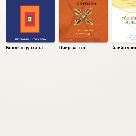
байна.
Бодлын цүнхээл
Очир сэтгэл
Үйлийн үри
менежмен
Номын хэлэлцүүлэг
Номын талаар бусдад хуваалцаарай.
Уншигчдын үнэлгээ, сэтгэгдэл
0