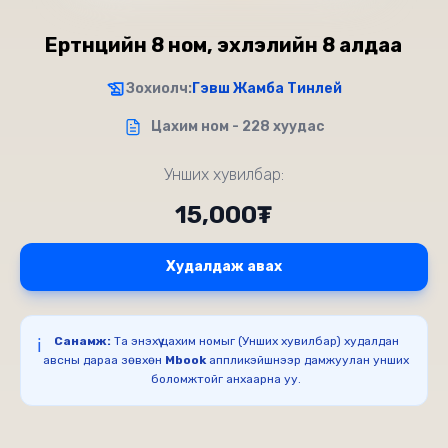
Ертөнцийн 8 ном, эхлэлийн 8 алдаа
Зохиолч:
Гэвш Жамба Тинлей
Цахим ном - 228 хуудас
Унших хувилбар:
15,000₮
Худалдаж авах
Санамж:
Та энэхүү цахим номыг (Унших хувилбар) худалдан
ℹ️
авсны дараа зөвхөн
Mbook
аппликэйшнээр дамжуулан унших
боломжтойг анхаарна уу.