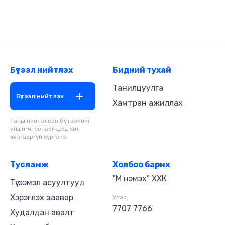
Харин очих замдаа хүмүүн бус адтай учирснаар
багшийнхаа захиасыг зөрчихөд хүрнэ. Залуу
ламтан хэрхэн эл хүмүүн бусын хүчинтэй
тулахыг энэхүү аудио бүтээлээс сонсоорой.
Бүтээл нийтлэх
Бидний тухай
Танилцуулга
Бүтээл нийтлэх
Хамтран ажиллах
Таны нийтэлсэн бүтээлийг
уншигч, сонсогчдод хил
хязгааргүй хүргэнэ
Тусламж
Холбоо барих
"М нэмэх" ХХК
Түгээмэл асуултууд
Хэрэглэх заавар
Утас:
7707 7766
Худалдан авалт