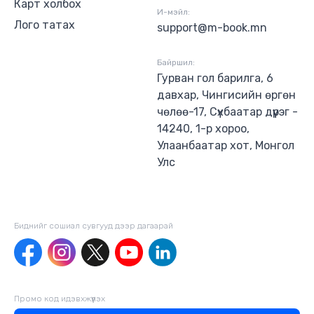
Карт холбох
И-мэйл:
Лого татах
support@m-book.mn
Байршил:
Гурван гол барилга, 6
давхар, Чингисийн өргөн
чөлөө-17, Сүхбаатар дүүрэг -
14240, 1-р хороо,
Улаанбаатар хот, Монгол
Улс
Биднийг сошиал сувгууд дээр дагаaрай
Промо код идэвхжүүлэх