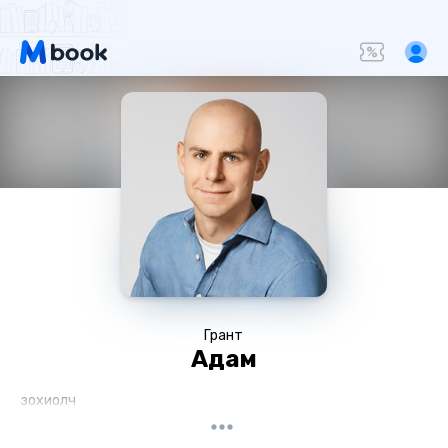
Грант
Адам
зохиолч