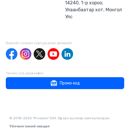
14240, 1-р хороо,
Улаанбаатар хот, Монгол
Улс
Биднийг сошиал сувгууд дээр дагаaрай
Промо код идэвхжүүлэх
Промо код
© 2018-2025 "М нэмэх" ХХК. Бүх эрх хуулиар хамгаалагдсан.
Үйлчилгээний нөхцөл