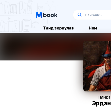
Танд зориулав
Ном
Нямра
Эрдэн