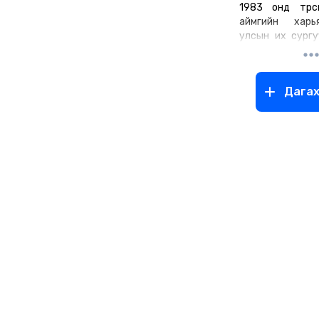
1983 онд төрсө
аймгийн харь
улсын их сург
төгссөн.
Дага