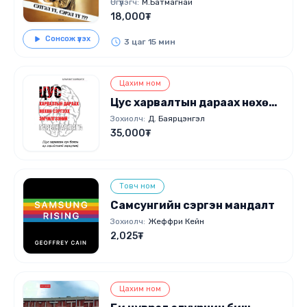
Өгүүлэгч:
М.Батмагнай
18,000₮
Сонсож үзэх
3 цаг 15 мин
Цахим ном
Цус харвалтын дараах нөхөн
сэргээх эмчилгээний гарын
Зохиолч:
Д. Баярцэнгэл
авлага
35,000₮
Товч ном
Самсунгийн сэргэн мандалт
Зохиолч:
Жеффри Кейн
2,025₮
Цахим ном