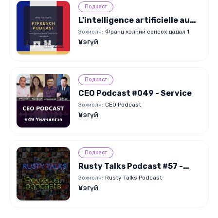
Подкаст
L'intelligence artificielle au
service de l'agriculture
Зохиолч:
Франц хэлний сонсох дадал 1
Үнэгүй
Подкаст
CEO Podcast #049 - Service
Зохиолч:
CEO Podcast
Үнэгүй
Подкаст
Rusty Talks Podcast #57 -
LotR TV Series, Marvel
Зохиолч:
Rusty Talks Podcast
casting, trailers
Үнэгүй