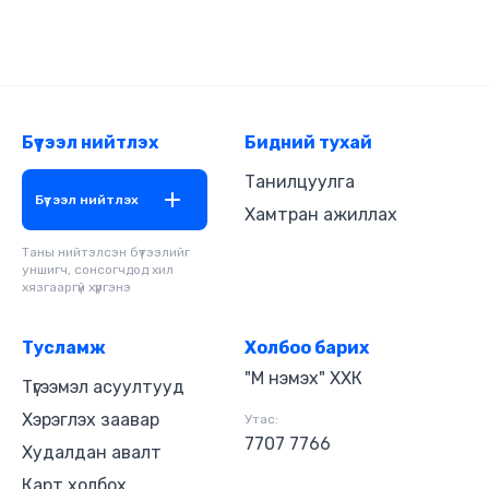
Бүтээл нийтлэх
Бидний тухай
Танилцуулга
Бүтээл нийтлэх
Хамтран ажиллах
Таны нийтэлсэн бүтээлийг
уншигч, сонсогчдод хил
хязгааргүй хүргэнэ
Тусламж
Холбоо барих
"М нэмэх" ХХК
Түгээмэл асуултууд
Хэрэглэх заавар
Утас:
7707 7766
Худалдан авалт
Карт холбох