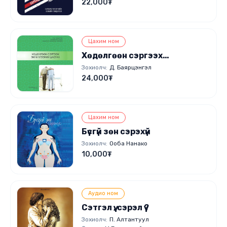
22,000₮
Цахим ном
Хөдөлгөөн сэргээх
эмчилгээний дасгал
Зохиолч:
Д. Баярцэнгэл
24,000₮
Цахим ном
Бүсгүй зөн сэрэхүй
Зохиолч:
Ооба Нанако
10,000₮
Аудио ном
Сэтгэл үү, сэрэл үү?
Зохиолч:
П. Алтантуул