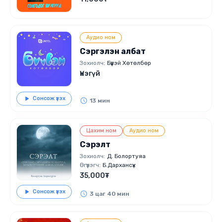
Аудио ном
Сэргэлэн албат
Зохиолч:
Бүүвэй Хөтөлбөр
Үнэгүй
Сонсож үзэх
13 мин
Цахим ном
Аудио ном
Сэрэлт
Зохиолч:
Д. Болортуяа
Өгүүлэгч:
Б.Дархансүх
35,000₮
Сонсож үзэх
3 цаг 40 мин