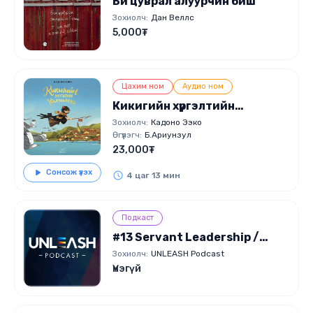
Би цуврал алуурчин биш
Зохиолч:
Дан Веллс
5,000₮
Цахим ном
Аудио ном
Кикигийн хүргэлтийн
үйлчилгээ
Зохиолч:
Кадоно Ээко
Өгүүлэгч:
Б.Ариунзул
23,000₮
Сонсож үзэх
4 цаг 13 мин
Подкаст
#13 Servant Leadership /
Үйлчлэгч удирдагч/ Unleash
Зохиолч:
UNLEASH Podcast
podcast 🎧
Үнэгүй