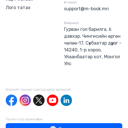
И-мэйл:
Лого татах
support@m-book.mn
Байршил:
Гурван гол барилга, 6
давхар, Чингисийн өргөн
чөлөө-17, Сүхбаатар дүүрэг -
14240, 1-р хороо,
Улаанбаатар хот, Монгол
Улс
Биднийг сошиал сувгууд дээр дагаaрай
Промо код идэвхжүүлэх