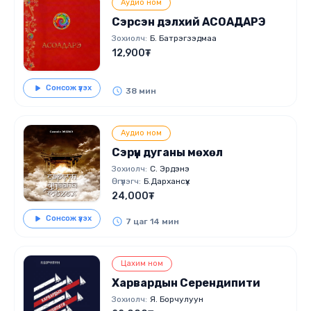
Аудио ном
Сэрсэн дэлхий АСОАДАРЭ
Зохиолч:
Б. Батрэгзэдмаа
12,900₮
Сонсож үзэх
38 мин
Аудио ном
Сэрүүн дуганы мөхөл
Зохиолч:
С. Эрдэнэ
Өгүүлэгч:
Б.Дархансүх
24,000₮
Сонсож үзэх
7 цаг 14 мин
Цахим ном
Харвардын Серендипити
Зохиолч:
Я. Борчулуун