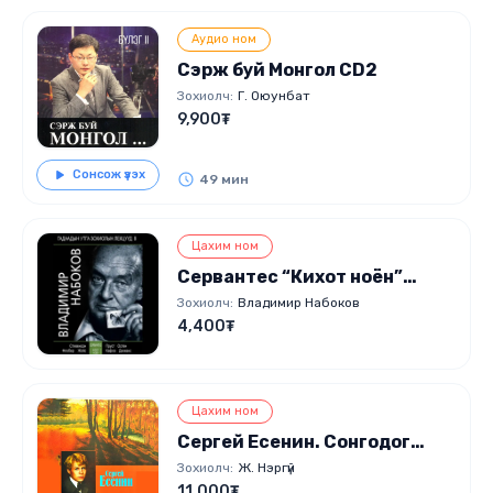
Аудио ном
Сэрж буй Монгол CD2
Зохиолч:
Г. Оюунбат
9,900₮
Сонсож үзэх
49 мин
Цахим ном
Сервантес “Кихот ноён”
(В.Набоковын лекц)
Зохиолч:
Владимир Набоков
4,400₮
Цахим ном
Сергей Есенин. Сонгодог
шүлгүүд
Зохиолч:
Ж. Нэргүй
11,000₮