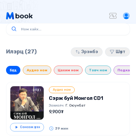
Илэрц (27)
Эрэмбэ
Шүүлт
Бүгд
Аудио ном
Цахим ном
Товч ном
Подкаст
Аудио ном
Сэрж буй Монгол CD1
Зохиолч:
Г. Оюунбат
9,900₮
Сонсож үзэх
39 мин